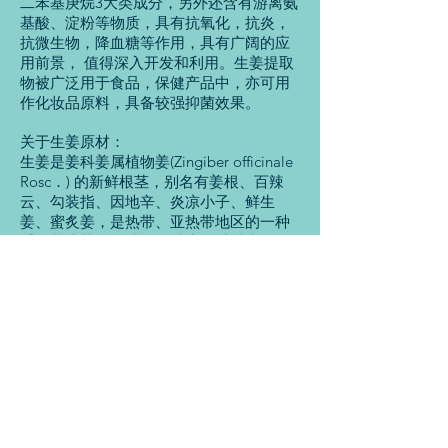
二苯基庚烷3大类成分，另外还含有游离氨
基酸、淀粉等物质，具有抗氧化，抗炎，
抗微生物，降血糖等作用，具有广阔的应
用前景， 值得深入开发和利用。生姜提取
物被广泛用于食品，保健产品中，亦可用
作化妆品原料，具备较强抑菌效果。
关于生姜原材：
生姜是姜科姜属植物姜(Zingiber officinale
Rosc．) 的新鲜根茎，别名有姜根、百辣
云、勾装指、因地辛、炎凉小子、鲜生
姜、蜜炙姜，是热带、亚热带地区的一种
重要栽培植物， 我国的中部、东南部至西
南各省广为栽培。姜的干燥品干姜始载于
《神农本草经》，《名医别录》另立生
姜， 与干姜区分入药。生姜既是民间最普
遍使用的调味香料， 又是一种传统中药。
生姜的化学成分复杂， 已发现的有100 多
种，主要可归属为挥发油、姜辣素、二苯
基庚烷3 大类。姜辣素(Gingero1) 是姜中
的辣味成分， 是由多种物质构成的混合
物。
现代药理研究表明生姜具有抗氧化、改善