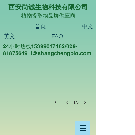
西安尚诚生物科技有限公司
植物提取物品牌供应商
首页
中文
英文
FAQ
24小时热线15399017182/029-
尚诚生物
81875649 li@sha
ngchengbio.com
重
德
尚
诚，
知
行
合
一
1/6
西
安
尚
诚
生