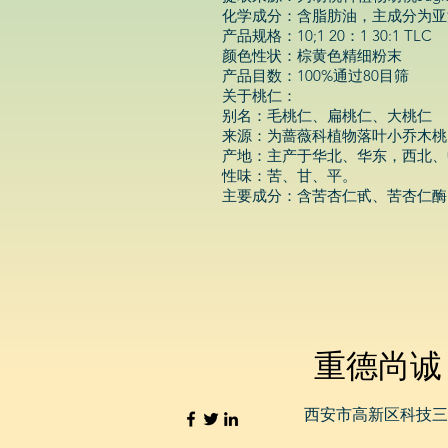
化学成分：含脂肪油，主成分为亚油
产品规格：10;1 20：1 30:1 TLC
颜色性状：棕黄色精细粉末
产品目数：100%通过80目筛
关于桃仁：
别名：毛桃仁、扁桃仁、大桃仁
来源：为蔷薇科植物落叶小乔木桃
产地：主产于华北、华东，西北、
性味：苦、甘、平。
主要成分：含苦杏仁甙、苦杏仁酶
重德尚诚
西安市高新区科技三