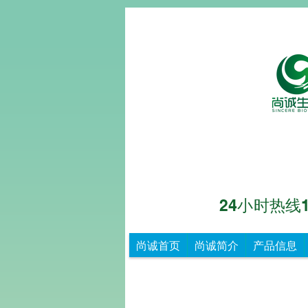
24小时热线153
尚诚生物
重
尚诚首页
尚诚简介
产品信息
德
尚
诚，
知