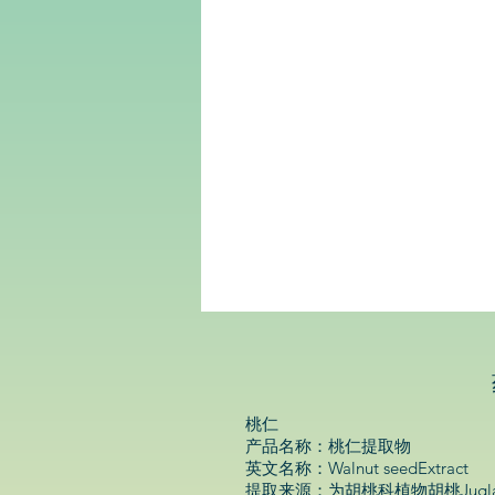
行
合
一
西
安
尚
诚
生
物
科
技
有
限
公
司
桃仁
产品名称：桃仁提取物
英文名称：Walnut seedExtract
提取来源：为胡桃科植物胡桃Jugla