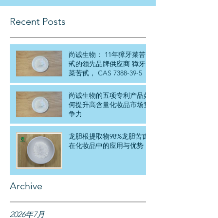
物
科
Recent Posts
技
有
限
公
尚诚生物： 11年獐牙菜苦
甙的领先品牌供应商 獐牙
司
菜苦甙， CAS 7388-39-5
尚诚生物的五项专利产品如
何提升高含量化妆品市场竞
争力
龙胆根提取物98%龙胆苦甙
在化妆品中的应用与优势
Archive
2026年7月