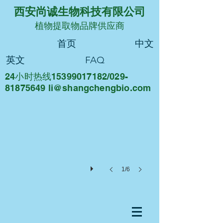
西安尚诚生物科技有限公司
植物提取物品牌供应商
首页
中文
英文
FAQ
24小时热线15399017182/029-
尚诚生物
81875649 li@sha
ngchengbio.com
重
德
尚
诚，
知
行
合
一
1/6
西
安
尚
诚
生