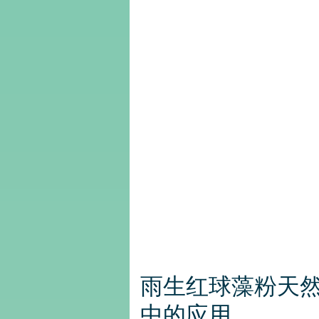
行
合
一
西
安
尚
诚
生
物
科
技
有
限
公
司
雨生红球藻粉天
中的应用