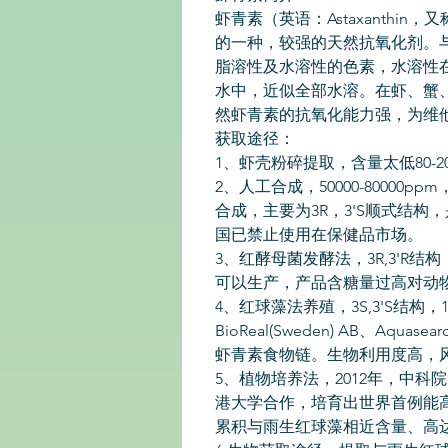
虾青素（英语：Astaxanthi
的一种，较强的天然抗氧化剂。
脂溶性及水溶性的色素，水溶性
水中，近似全部水溶。在虾、蟹
然虾青素的抗氧化能力强，为维他命
获取途径：
1、虾壳粉碎提取，含量太低80-
2、人工合成，50000-80000p
合成，主要为3R，3'S顺式结
国已禁止使用在保健品市场。
3、红酵母菌发酵法，3R,3'R结构， 
可以生产，产品含糖量过高对动
4、红球藻法养殖，3S,3'S结构，15
BioReal(Sweden) AB、Aqu
虾青素食物链。生物利用度高，
5、植物培养法，2012年，中
港大学合作，培育出世界首例能
累积与雨生红球藻相近含量、高达