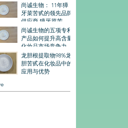
尚诚生物： 11年獐
牙菜苦甙的领先品牌
供应商 獐牙菜苦
甙， CAS 7388-39-5
尚诚生物的五项专利
产品如何提升高含量
化妆品市场竞争力
龙胆根提取物98%龙
胆苦甙在化妆品中的
应用与优势
ve