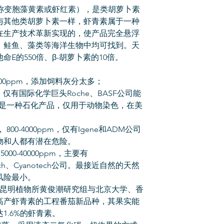
n，又称变胞藻黄素或虾红素），是类胡萝卜素
与其他类胡萝卜素一样，虾青素属于一种
在生产技术革新实现的，使产品完全悬浮
、鲑鱼、藻类等海洋生物中均可找到。天
E的550倍、β-胡萝卜素的10倍。
200ppm，添加饲料灰分太多；
pm，仅有国际化学巨头Roche、BASF公司能
构，是一种石化产品，仅用于动物染色，在美
800-4000ppm，仅有Igene和ADM公司
物和人都有潜在危险。
000-40000ppm，主要有
asearch、Cyanotech公司。最接近自然的天然
风险最小。
科院昆明植物所黄俊潮研究组与北京大学、香
高产虾青素的工程番茄新品种，其果实能
1.6%的虾青素。