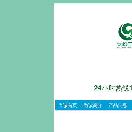
24小时热线153
尚诚生物
重
尚诚首页
尚诚简介
产品信息
德
尚
诚，
知