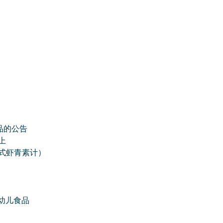
品的公告
上
反式虾青素计）
幼儿食品