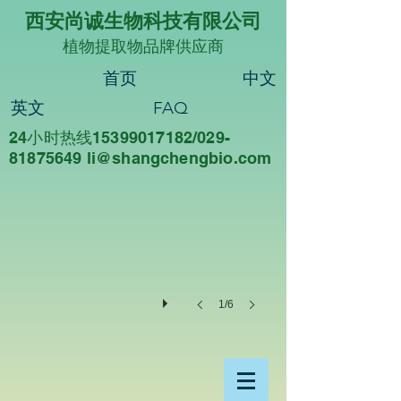
西安尚诚生物科技有限公司
植物提取物品牌供应商
首页
中文
英文
FAQ
24小时热线15399017182/029-
尚诚生物
81875649 li@sha
ngchengbio.com
重
德
尚
诚，
知
行
合
一
1/6
西
安
尚
诚
生