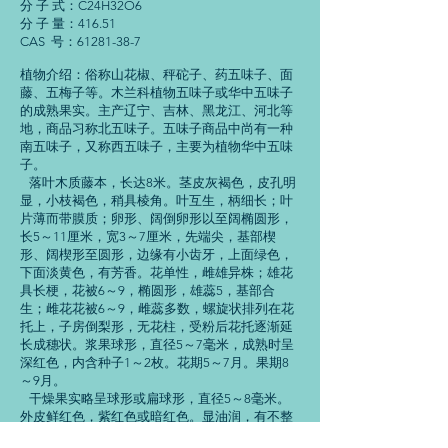
分 子 式：C24H32O6
分 子 量：416.51
CAS 号：61281-38-7
植物介绍：俗称山花椒、秤砣子、药五味子、面
藤、五梅子等。木兰科植物五味子或华中五味子
的成熟果实。主产辽宁、吉林、黑龙江、河北等
地，商品习称北五味子。五味子商品中尚有一种
南五味子，又称西五味子，主要为植物华中五味
子。
落叶木质藤本，长达8米。茎皮灰褐色，皮孔明
显，小枝褐色，稍具棱角。叶互生，柄细长；叶
片薄而带膜质；卵形、阔倒卵形以至阔椭圆形，
长5～11厘米，宽3～7厘米，先端尖，基部楔
形、阔楔形至圆形，边缘有小齿牙，上面绿色，
下面淡黄色，有芳香。花单性，雌雄异株；雄花
具长梗，花被6～9，椭圆形，雄蕊5，基部合
生；雌花花被6～9，雌蕊多数，螺旋状排列在花
托上，子房倒梨形，无花柱，受粉后花托逐渐延
长成穗状。浆果球形，直径5～7毫米，成熟时呈
深红色，内含种子1～2枚。花期5～7月。果期8
～9月。
干燥果实略呈球形或扁球形，直径5～8毫米。
外皮鲜红色，紫红色或暗红色。显油润，有不整
齐的皱缩。果内柔软，常数个粘连一起；内含种