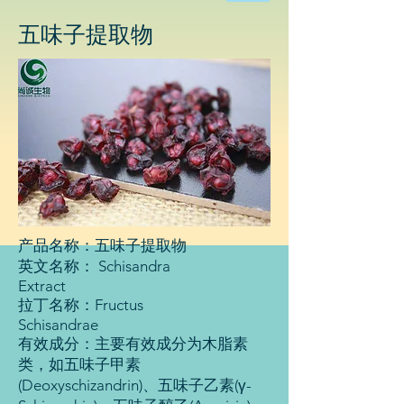
物
科
五味子
提取物
技
有
限
公
司
产品名称：五味子提取物
英文名称： Schisandra
Extract
拉丁名称：Fructus
Schisandrae
有效成分：主要有效成分为木脂素
类，如五味子甲素
(Deoxyschizandrin)、五味子乙素(γ-