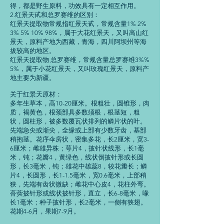
得，都是野生原料，功效具有一定相互作用。
2.红景天甙和总罗赛维的区别：
红景天提取物常规指红景天甙，常规含量1% 2%
3% 5% 10% 98%，属于大花红景天，又叫高山红
景天，原料产地为西藏，青海，四川阿坝州等海
拔较高的地区。
红景天提取物 总罗赛维，常规含量总罗赛维3%%
5%，属于小花红景天，又叫玫瑰红景天，原料产
地主要为新疆。
关于红景天原材：
多年生草本，高10-20厘米。根粗壮，圆锥形，肉
质，褐黄色，根颈部具多数须根，根茎短，粗
状，圆柱形，被多数覆瓦状排列的鳞片状的叶。
先端急尖或渐尖，全缘或上部有少数牙齿，基部
稍抱茎。花序伞房状，密集多花，长2厘米，宽3-
6厘米；雌雄异株；萼片4，披针状线形，长1毫
米，钝；花瓣4，黄绿色，线状倒披针形或长圆
形，长3毫米，钝；雄花中雄蕊8，较花瓣长；鳞
片4，长圆形，长1-1.5毫米，宽0.6毫米，上部稍
狭，先端有齿状微缺；雌花中心皮4，花柱外弯。
蓇葖披针形或线状披针形，直立，长6-8毫米，喙
长1毫米；种子披针形，长2毫米，一侧有狭翅。
花期4-6月，果期7-9月。