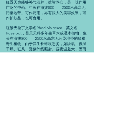
红景天也能够补气清肺，益智养心，是一味作用
广泛的中药。生长在海拔800——2500米高寒无
污染地带。可作药用，亦有很大的美容效果，可
作护肤品，也可食用。
红景天拉丁文学名Rhodiola rosea，英文名
Roseroot，是景天科多年生草木或灌木植物，生
长在海拔800——2500米高寒无污染地带的珍稀
野生植物。由于其生长环境恶劣，如缺氧、低温
干燥、狂风、受紫外线照射、昼夜温差大，因而
具有很强的生命力和特殊的适应性。为亚洲地区
常用传统药材，具有刺激神经系统、增加工作效
率、消除疲劳和预防高山症等作用。
红景天的应用历史悠久，两千多年前，青藏高
原的人就以它入药，以强身健体，抵抗不良环境
的影响。民间常用来煎水或泡酒，以消除劳累或
抵抗山区寒冷。同时还防病健体和滋补益寿。因
其有扶正固体、补气养血、滋阴益肺的神奇功
效，历代藏医将其视为“吉祥三宝”。人体氧气含
量不足，就会出现缺氧症状，包括头痛、疲倦、
呼吸困难、眩晕等，严重或是突发性的则会引致
昏迷甚至死亡。一般来说，这个现象常发生于高
原地区，导致高山症，甚至一些致命的并发症。
缺氧是一种紧张性刺激，会引起身体产生一系列
应激反应。红景天的适应原样作用，能提升肌体