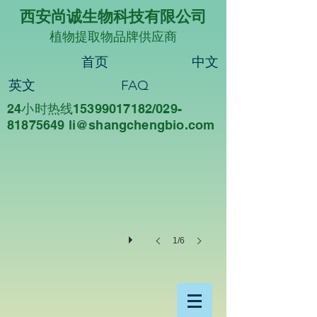
西安尚诚生物科技有限公司
植物提取物品牌供应商
首页
中文
英文
FAQ
24小时热线15399017182/029-
尚诚生物
81875649 li@sha
ngchengbio.com
重
德
尚
诚，
知
行
合
一
1/6
西
安
尚
诚
生