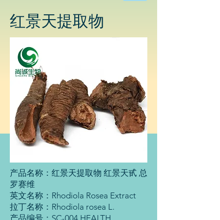
物
科
红景天提取物
技
有
限
公
司
产品名称：红景天提取物 红景天甙 总
罗赛维
英文名称：Rhodiola Rosea Extract
拉丁名称：Rhodiola rosea L.
产品编号：SC-004 HEALTH