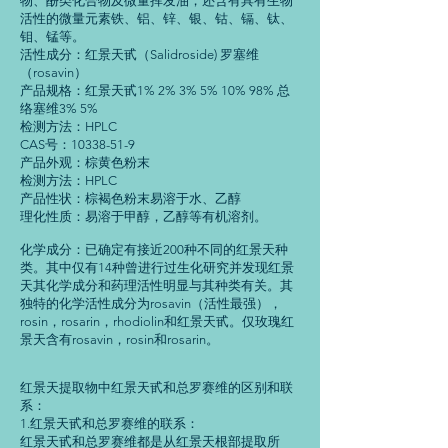
物、酚类化合物及微量挥发油，还含有具有生物
活性的微量元素铁、铝、锌、银、钴、镉、钛、
钼、锰等。
活性成分：红景天甙（Salidroside) 罗塞维
（rosavin）
产品规格：红景天甙1% 2% 3% 5% 10% 98% 总
络塞维3% 5%
检测方法：HPLC
CAS号：10338-51-9
产品外观：棕黄色粉末
检测方法：HPLC
产品性状：棕褐色粉末易溶于水、乙醇
理化性质：易溶于甲醇，乙醇等有机溶剂。
化学成分：已确定有接近200种不同的红景天种
类。其中仅有14种曾进行过生化研究并发现红景
天其化学成分和药理活性明显与其种类有关。其
独特的化学活性成分为rosavin（活性最强），
rosin，rosarin，rhodiolin和红景天甙。仅玫瑰红
景天含有rosavin，rosin和rosarin。
红景天提取物中红景天甙和总罗赛维的区别和联
系：
1.红景天甙和总罗赛维的联系：
红景天甙和总罗赛维都是从红景天根部提取所