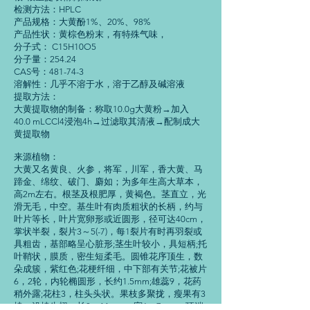
检测方法：HPLC
产品规格：大黄酚1%、20%、98%
产品性状：黄棕色粉末，有特殊气味，
分子式： C15H10O5
分子量：254.24
CAS号：481-74-3
溶解性：几乎不溶于水，溶于乙醇及碱溶液
提取方法：
大黄提取物的制备：称取10.0g大黄粉→加入
40.0 mLCCl4浸泡4h→过滤取其清液→配制成大
黄提取物
来源植物：
大黄又名黄良、火参，将军，川军，香大黄、马
蹄金、绵纹、破门、麝如；为多年生高大草本，
高2m左右。根茎及根肥厚，黄褐色。茎直立，光
滑无毛，中空。基生叶有肉质粗状的长柄，约与
叶片等长，叶片宽卵形或近圆形，径可达40cm，
掌状半裂，裂片3～5(-7)，每1裂片有时再羽裂或
具粗齿，基部略呈心脏形;茎生叶较小，具短柄;托
叶鞘状，膜质，密生短柔毛。圆锥花序顶生，数
朵成簇，紫红色;花梗纤细，中下部有关节;花被片
6，2轮，内轮椭圆形，长约1.5mm;雄蕊9，花药
稍外露;花柱3，柱头头状。果枝多聚拢，瘦果有3
棱，沿棱生翅，长8～11mm，宽6～7mm，顶端