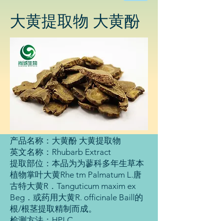
物
科
大黄提取物 大黄酚
技
有
限
公
司
产品名称：大黄酚 大黄提取物
英文名称：Rhubarb Extract
提取部位：本品为为蓼科多年生草本
植物掌叶大黄Rhe tm Palmatum L.唐
古特大黄R．Tanguticum maxim ex
Beg．或药用大黄R. officinale Baill的
根/根茎提取精制而成。
检测方法：HPLC