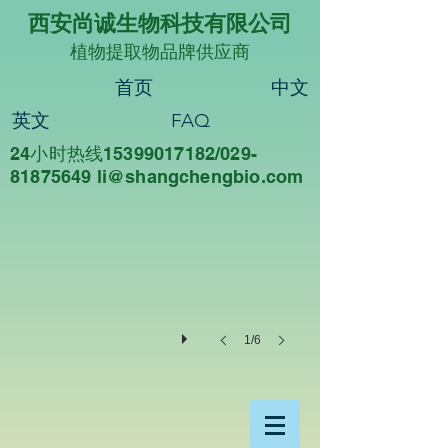
西安尚诚生物科技有限公司
植物提取物品牌供应商
首页
中文
英文
FAQ
24小时热线15399017182/029-
尚诚生物
81875649 li@sha
ngchengbio.com
重
德
尚
诚，
知
行
合
一
1/6
西
安
尚
诚
生