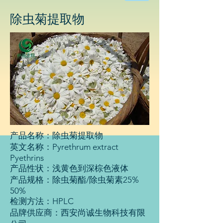
物
科
除虫菊
提取物
技
有
限
公
司
产品名称：除虫菊提取物
英文名称：Pyrethrum extract
Pyethrins
产品性状：浅黄色到深棕色液体
产品规格：除虫菊酯/除虫菊素25%
50%
检测方法：HPLC
品牌供应商：西安尚诚生物科技有限