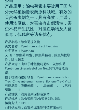
公司
产品应用：除虫菊素主要被用于国内
外天然植物源农药原料领域。有效的
天然杀虫剂之一，具有高效，广谱，
使用浓度低，对害虫有击倒活性，害
虫不易产生抗性，对温血动物及人畜
低毒，低残留等诸多优点。
产品名称：除虫菊提取物
英文名称：Pyrethrum extract Pyethrins
化学英文：Pyethrum
又 名：除虫菊内酯，除虫菊精油，除虫菊提取
物，除虫菊素
产品来源：由双子叶植物药菊科白花除虫菊
Pyrethrum cinerariaefolium Trev.的花序提取而
得。
拉丁植物动物矿物名：Pyrethrum cinerariifolium
Trev. [Chrysanthemum cinerariifolium (Trev.) Vis.]
有效成分：除虫菊酯Ⅰ、Ⅱ,瓜菊酯Ⅰ、Ⅱ, 茉莉
菊酯Ⅰ、Ⅱ
产品性状：浅黄色到深棕色液体
产品规格：除虫菊酯/除虫菊素25% 50%
检测方法：HPLC
品牌供应商：西安尚诚生物科技有限公司