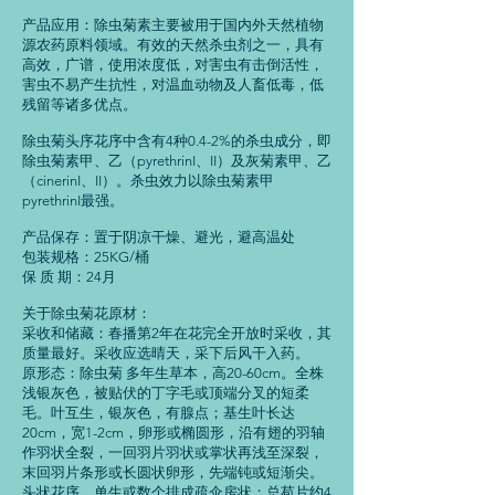
产品应用：除虫菊素主要被用于国内外天然植物
源农药原料领域。有效的天然杀虫剂之一，具有
高效，广谱，使用浓度低，对害虫有击倒活性，
害虫不易产生抗性，对温血动物及人畜低毒，低
残留等诸多优点。
除虫菊头序花序中含有4种0.4-2%的杀虫成分，即
除虫菊素甲、乙（pyrethrinI、II）及灰菊素甲、乙
（cinerinI、II）。杀虫效力以除虫菊素甲
pyrethrinI最强。
产品保存：置于阴凉干燥、避光，避高温处
包装规格：25KG/桶
保 质 期：24月
关于除虫菊花原材：
采收和储藏：春播第2年在花完全开放时采收，其
质量最好。采收应选晴天，采下后风干入药。
原形态：除虫菊 多年生草本，高20-60cm。全株
浅银灰色，被贴伏的丁字毛或顶端分叉的短柔
毛。叶互生，银灰色，有腺点；基生叶长达
20cm，宽1-2cm，卵形或椭圆形，沿有翅的羽轴
作羽状全裂，一回羽片羽状或掌状再浅至深裂，
末回羽片条形或长圆状卵形，先端钝或短渐尖。
头状花序，单生或数个排成疏伞房状；总苞片约4