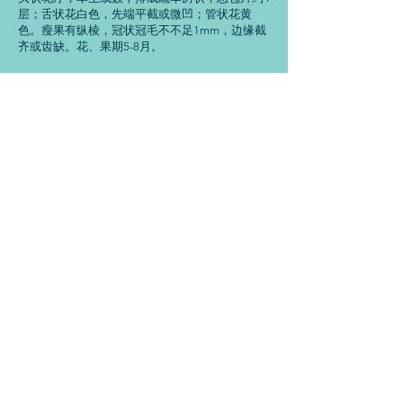
层；舌状花白色，先端平截或微凹；管状花黄
色。瘦果有纵棱，冠状冠毛不不足1mm，边缘截
齐或齿缺。花、果期5-8月。
除虫菊提取物主要有效成分：除虫菊酯，除虫菊
酯Ⅰ、Ⅱ,瓜菊酯Ⅰ、(CinerinⅠ)、瓜叶菊素
Ⅱ(CinerinⅡ)、茉酮菊素Ⅰ (Jasmine Ⅰ) 和茉酮菊
素Ⅱ(Jasmine Ⅱ),其中,除虫菊素Ⅰ和除虫菊素Ⅱ
的含量直接决定了该混合物的杀菌能力.
以上信息没有经过国家食品药品监督管理局评估
和确认，来自公开发布的文献，仅供参考。
尚诚生物的优势：
1.产品含量合格,外观精致，无黑点，流动性好
2.从源头控制，选取大型种植基地的优质原材，
严格遵守原材进厂前检测的制度
3.产品与检测报告同时提供，货真价实
4.专业的技术服务和指导，想客人所想，急客人
所急，及时有效的协助客人解决问题
重德尚诚，知行合一，西安尚诚生物科技有限公
司，专注植物提取物的研发生产和销售，致力于
做植物提取物品牌供应商，尚诚生物竭诚为您服