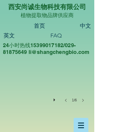
西安尚诚生物科技有限公司
植物提取物品牌供应商
首页
中文
英文
FAQ
24小时热线15399017182/029-
尚诚生物
81875649 li@sha
ngchengbio.com
重
德
尚
诚，
知
行
合
一
1/6
西
安
尚
诚
生