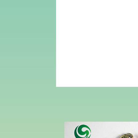
行
合
一
西
安
尚
诚
生
物
科
技
有
限
公
司