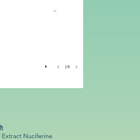
1/6
物
tract Nuciferine