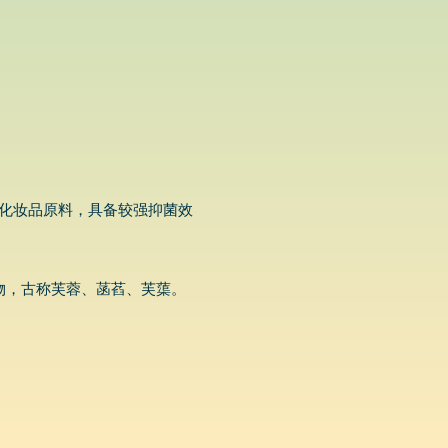
化妆品原料，具备较强抑菌效
挺水植物，古称芙蓉、菡萏、芙蕖。