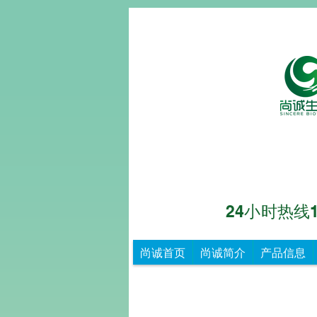
24小时热线153
尚诚生物
重
尚诚首页
尚诚简介
产品信息
德
尚
诚，
知