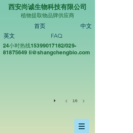
西安尚诚生物科技有限公司
植物提取物品牌供应商
首页
中文
英文
FAQ
24小时热线15399017182/029-
尚诚生物
81875649 li@sha
ngchengbio.com
重
德
尚
诚，
知
行
合
一
1/6
西
安
尚
诚
生