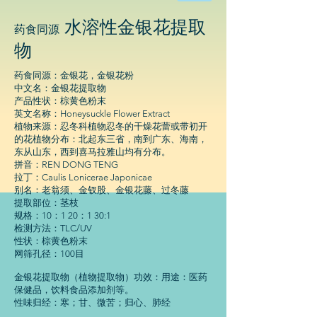
物
科
水溶性金银花提取
药食同源
技
物
有
限
药食同源：金银花，金银花粉
公
中文名：金银花提取物
司
产品性状：棕黄色粉末
英文名称：Honeysuckle Flower Extract
植物来源：忍冬科植物忍冬的干燥花蕾或带初开
的花植物分布：北起东三省，南到广东、海南，
东从山东，西到喜马拉雅山均有分布。
拼音：REN DONG TENG
拉丁：Caulis Lonicerae Japonicae
别名：老翁须、金钗股、金银花藤、过冬藤
提取部位：茎枝
规格：10：1 20：1 30:1
检测方法：TLC/UV
性状：棕黄色粉末
网筛孔径：100目
金银花提取物（植物提取物）功效：用途：医药
保健品，饮料食品添加剂等。
性味归经：寒；甘、微苦；归心、肺经