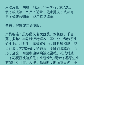
用法用量：内服：煎汤，10～30g；或入丸、
散；或浸酒。外用：适量，煎水熏洗；或熬膏
贴；或研末调敷；或用鲜品捣敷。
禁忌：脾胃虚寒者慎服。
产品备注：忍冬藤又名大薜荔、水杨藤、千金
藤，多年生半常绿缠绕灌木，茎中空，幼枝密生
短柔毛。叶对生；密被短柔毛；叶片卵圆形，或
长卵形，先端短尖，罕钝圆，基部圆形或近于心
形，全缘，两面和边缘均被短柔毛。花成对腋
生；花梗密被短柔毛；小苞长约1毫米；花萼短小
有残叶及叶痕。质脆，易折断，断面黄白色，中
空。无臭，老枝味微苦，嫩枝味淡。除去杂质，
洗净，闷润，切段，干燥。具有清热解毒，疏风
通络的疗效。可用于温病发热，疮痈肿毒，热毒
血痢，风湿热痹。
重德尚诚，知行合一 西安尚诚生物科技有限公司
admin@shangchengbio.com
li@shangchengbio.com