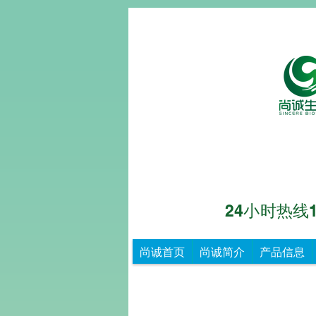
24小时热线153
尚诚生物
重
尚诚首页
尚诚简介
产品信息
德
尚
诚，
知