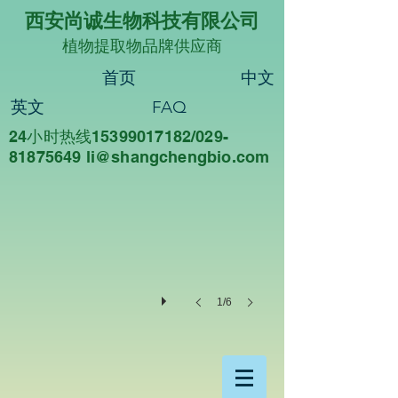
西安尚诚生物科技有限公司
植物提取物品牌供应商
首页
中文
英文
FAQ
24小时热线15399017182/029-
尚诚生物
81875649 li@sha
ngchengbio.com
重
德
尚
诚，
知
行
合
一
1/6
西
安
尚
诚
生