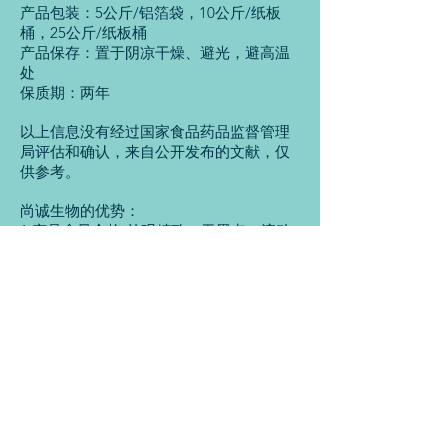
产品包装：5公斤/铝箔袋，10公斤/纸板
桶，25公斤/纸板桶
产品保存：置于阴凉干燥、避光，避高温
处
保质期：两年
以上信息没有经过国家食品药品监督管理
局评估和确认，来自公开发布的文献，仅
供参考。
尚诚生物的优势：
1.产品含量合格,外观精致，无黑点，流动
性好
2.从源头控制，选取大型种植基地的优质
原材，严格遵守原材进厂前检测的制度
3.产品与检测报告同时提供，货真价实
4.专业的技术服务和指导，想客人所想，
急客人所急，及时有效的协助客人解决问
题
重德尚诚，知行合一，西安尚诚生物科技
有限公司，专注植物提取物的研发生产和