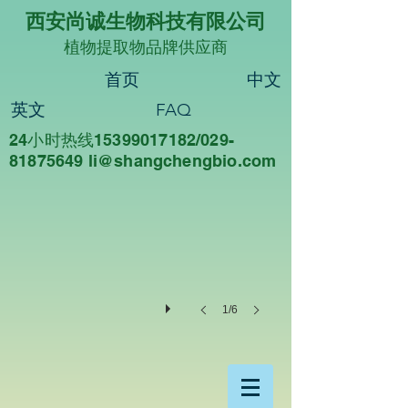
西安尚诚生物科技有限公司
植物提取物品牌供应商
首页
中文
英文
FAQ
24小时热线15399017182/029-
尚诚生物
81875649 li@sha
ngchengbio.com
重
德
尚
诚，
知
行
合
一
1/6
西
安
尚
诚
生