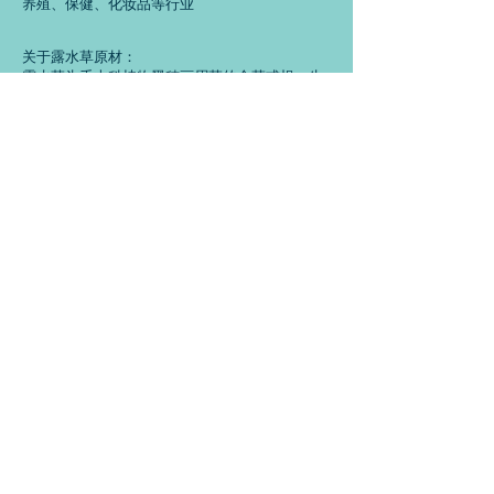
养殖、保健、化妆品等行业
关于露水草原材：
露水草为禾本科植物黑穗画眉草的全草或根。生
长于山坡草地，分布云南、贵州、四川、甘肃等
地。
多年生草本，高30～50厘米。秆丛生，直立或基
部稍倾斜，基部压扁状。叶片线形，长10～25厘
米，宽3～5毫米，常内卷，先端长渐尖；叶鞘扁
平，鞘口具白色柔毛；叶舌截平。圆锥状花序开
展，长15～18厘米，分枝近于轮生或单生，多曲
折；小穗柄细弱，小穗黑色，小花3～8朵；颖披
针形，先端渐尖，具脉；外稃卵状长圆形，排列
较疏松，内稃稍短于外稃，常宿存，先端截平；
花药黄色。花果期4～9月。
活性成分：异丙叉基筋骨草甾酮C ,异丙叉基β蜕
皮甾酮 ,羰基筋骨草甾酮C,羰基β蜕皮甾酮,β谷甾
醇 ,胡罗卜苷。
尚诚生物的优势：
1.产品含量合格,外观精致，无黑点，流动性好
2.从源头控制，选取大型种植基地的优质原材，