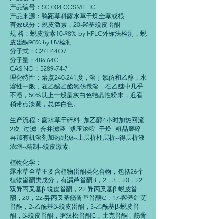
产品编号：SC-004 COSMETIC
产品来源：鸭跖草科露水草干燥全草或根
有效成分：蜕皮激素，20-羟基蜕皮甾酮
规 格：蜕皮激素10-98% by HPLC外标法检测，蜕
皮甾酮90% by UV检测
分子式：C27H44O7
分子量：486.64C
CAS NO：5289-74-7
理化特性：熔点240-241度，溶于氯仿和乙醇，水
溶性一般，在乙酸乙酯氯仿微溶，在乙醚中几乎
不溶，50%以上一般是灰白色结晶性粉末，近看
稍带点淡黄，总体白色。
生产流程：露水草干碎料--加乙醇4小时加热回流
2次--过滤--合并滤液--减压浓缩--干燥--粗品磨碎---
再加有机溶剂加热过滤--上层析柱层析--得层析液
浓缩--精制--蜕皮激素.
植物化学：
露水草全草主要含植物甾酮类化合物，包括26个
植物甾酮类成分，有漏芦甾酮B，2，3，20，22-
双异丙叉基β-蜕皮甾酮，22-异丙叉基β-蜕皮甾
酮，20，22-异丙叉基筋骨草甾酮C，17-羟基红苋
甾酮，2-乙酰基β-蜕皮甾酮，3-乙酰基β-蜕皮甾
酮，β-蜕皮甾酮，罗汉松甾酮C，土克甾酮，筋骨