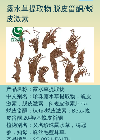
物
露水草提取物 脱皮甾酮/蜕
科
技
皮激素
有
限
公
司
产品名称：露水草提取物
中文别名：珍珠露水草提取物，蜕皮
激素，脱皮激素，β-蜕皮激素,beta-
蜕皮甾酮；beta-蜕皮激素；Beta-蜕
皮甾酮,20-羟基蜕皮甾酮
植物别名：又名珍珠露水草，鸡冠
参，知母，蛛丝毛蓝耳草.
产品编号：SC-003 HEALTH