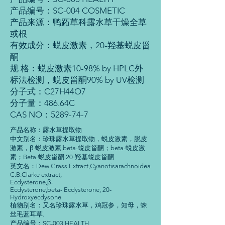
产品编号：SC-004 COSMETIC
产品来源：鸭跖草科露水草干燥全草
或根
有效成分：蜕皮激素，20-羟基蜕皮甾
酮
规 格：蜕皮激素10-98% by HPLC外
标法检测，蜕皮甾酮90% by UV检测
分子式：C27H44O7
分子量：486.64C
CAS NO：5289-74-7
产品名称：露水草提取物
中文别名：珍珠露水草提取物，蜕皮激素，脱皮
激素，β-蜕皮激素,beta-蜕皮甾酮；beta-蜕皮激
素；Beta-蜕皮甾酮,20-羟基蜕皮甾酮
英文名：Dew Grass Extract,Cyanotisarachnoidea
C.B.Clarke extract,
Ecdysterone,β-
Ecdysterone,beta- Ecdysterone, 20-
Hydroxyecdysone
植物别名：又名珍珠露水草，鸡冠参，知母，蛛
丝毛蓝耳草.
产品编号：SC-003 HEALTH