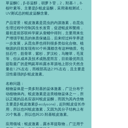
草甾酮C，β-谷甾醇，胡萝卜苷，2，羟基-1，8-
桉叶素等。主要是β-蜕皮甾酮，采用液相测试，
UV测试总的蜕皮甾酮含量。
产品背景：蜕皮激素是昆虫的内源激素，在昆虫
生理过程中控制其生长发育，促进蜕皮和繁殖，
最初是前苏联科学家从蚕蛹中得到，主要用来生
产增强宇航员的体质保健品，后来经过科学界进
一步发展，从昆虫界也得到很多类似化合物。植
物源的目前发现有80个科属都含有这种物质。包
括石竹，筋骨草，紫杉，罗汉松，马鞭草，毛茛
等，但从成本及技术成熟度而言，目前最优而且
提取最广的是鸭跖草科露水草源地上部分天然含
量在1.2%左右，而根部高达2.9%左右，且主要是
活性最强的β-蜕皮激素。
名称问题：
植物甾体是一类多羟基的甾体激素，广泛分布于
动植物体内。蜕皮激素是这类植物甾体之一，所
以正规的品名应该叫蜕皮甾酮，而因为其内含物
主要是β-蜕皮激素(β-ecdysone)，起到蜕皮促长作
用，所以也叫蜕皮激素，又因为其分子结构上有
20个氢基，所以也叫20-羟基蜕皮激素。
应用领域：蜕皮激素，露水草提取物，广泛用于