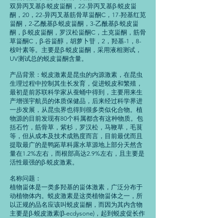
双异丙叉基β-蜕皮甾酮，22-异丙叉基β-蜕皮甾
酮，20，22-异丙叉基筋骨草甾酮C，17-羟基红苋
甾酮，2-乙酰基β-蜕皮甾酮，3-乙酰基β-蜕皮甾
酮，β-蜕皮甾酮，罗汉松甾酮C，土克甾酮，筋骨
草甾酮C，β-谷甾醇，胡萝卜苷，2，羟基-1，8-
桉叶素等。主要是β-蜕皮甾酮，采用液相测试，
UV测试总的蜕皮甾酮含量。
产品背景：蜕皮激素是昆虫的内源激素，在昆虫
生理过程中控制其生长发育，促进蜕皮和繁殖，
最初是前苏联科学家从蚕蛹中得到，主要用来生
产增强宇航员的体质保健品，后来经过科学界进
一步发展，从昆虫界也得到很多类似化合物。植
物源的目前发现有80个科属都含有这种物质。包
括石竹，筋骨草，紫杉，罗汉松，马鞭草，毛茛
等，但从成本及技术成熟度而言，目前最优而且
提取最广的是鸭跖草科露水草源地上部分天然含
量在1.2%左右，而根部高达2.9%左右，且主要是
活性最强的β-蜕皮激素。
名称问题：
植物甾体是一类多羟基的甾体激素，广泛分布于
动植物体内。蜕皮激素是这类植物甾体之一，所
以正规的品名应该叫蜕皮甾酮，而因为其内含物
主要是β-蜕皮激素(β-ecdysone)，起到蜕皮促长作