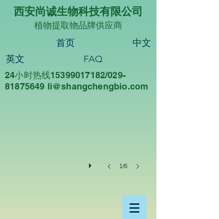
西安尚诚生物科技有限公司
植物提取物品牌供应商
首页
中文
英文
FAQ
24小时热线15399017182/029-
尚诚生物
81875649 li@sha
ngchengbio.com
重
德
尚
诚，
知
行
合
一
1/6
西
安
尚
诚
生