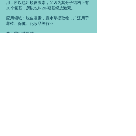
用，所以也叫蜕皮激素，又因为其分子结构上有
20个氢基，所以也叫20-羟基蜕皮激素。
应用领域：蜕皮激素，露水草提取物，广泛用于
养殖、保健、化妆品等行业
关于露水草原材：
露水草为禾本科植物黑穗画眉草的全草或根。生
长于山坡草地，分布云南、贵州、四川、甘肃等
地。
多年生草本，高30～50厘米。秆丛生，直立或基
部稍倾斜，基部压扁状。叶片线形，长10～25厘
米，宽3～5毫米，常内卷，先端长渐尖；叶鞘扁
平，鞘口具白色柔毛；叶舌截平。圆锥状花序开
展，长15～18厘米，分枝近于轮生或单生，多曲
折；小穗柄细弱，小穗黑色，小花3～8朵；颖披
针形，先端渐尖，具脉；外稃卵状长圆形，排列
较疏松，内稃稍短于外稃，常宿存，先端截平；
花药黄色。花果期4～9月。
活性成分：异丙叉基筋骨草甾酮C ,异丙叉基β蜕
皮甾酮 ,羰基筋骨草甾酮C,羰基β蜕皮甾酮,β谷甾
醇 ,胡罗卜苷。