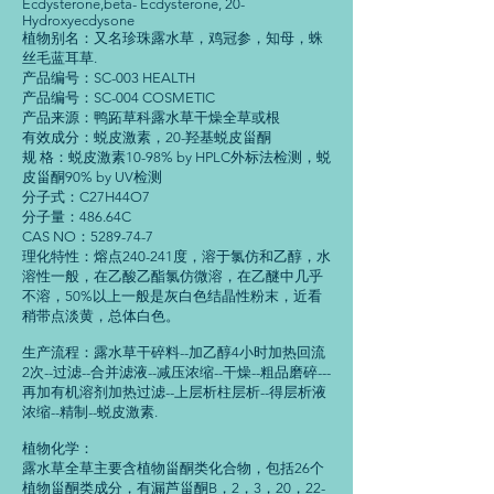
Ecdysterone,beta- Ecdysterone, 20-
Hydroxyecdysone
植物别名：又名珍珠露水草，鸡冠参，知母，蛛
丝毛蓝耳草.
产品编号：SC-003 HEALTH
产品编号：SC-004 COSMETIC
产品来源：鸭跖草科露水草干燥全草或根
有效成分：蜕皮激素，20-羟基蜕皮甾酮
规 格：蜕皮激素10-98% by HPLC外标法检测，蜕
皮甾酮90% by UV检测
分子式：C27H44O7
分子量：486.64C
CAS NO：5289-74-7
理化特性：熔点240-241度，溶于氯仿和乙醇，水
溶性一般，在乙酸乙酯氯仿微溶，在乙醚中几乎
不溶，50%以上一般是灰白色结晶性粉末，近看
稍带点淡黄，总体白色。
生产流程：露水草干碎料--加乙醇4小时加热回流
2次--过滤--合并滤液--减压浓缩--干燥--粗品磨碎---
再加有机溶剂加热过滤--上层析柱层析--得层析液
浓缩--精制--蜕皮激素.
植物化学：
露水草全草主要含植物甾酮类化合物，包括26个
植物甾酮类成分，有漏芦甾酮B，2，3，20，22-