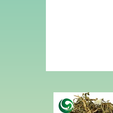
行
合
一
西
安
尚
诚
生
物
科
技
有
限
公
司