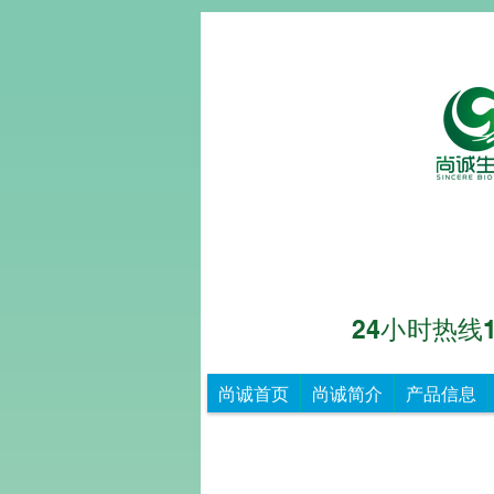
24小时热线153
尚诚生物
重
尚诚首页
尚诚简介
产品信息
德
尚
诚，
知