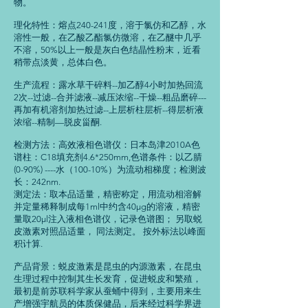
物。
理化特性：熔点240-241度，溶于氯仿和乙醇，水
溶性一般，在乙酸乙酯氯仿微溶，在乙醚中几乎
不溶，50%以上一般是灰白色结晶性粉末，近看
稍带点淡黄，总体白色。
生产流程：露水草干碎料--加乙醇4小时加热回流
2次--过滤--合并滤液--减压浓缩--干燥--粗品磨碎---
再加有机溶剂加热过滤--上层析柱层析--得层析液
浓缩--精制—脱皮甾酮.
检测方法：高效液相色谱仪：日本岛津2010A色
谱柱：C18填充剂4.6*250mm,色谱条件：以乙腈
(0-90%) ----水（100-10%）为流动相梯度；检测波
长：242nm.
测定法：取本品适量，精密称定，用流动相溶解
并定量稀释制成每1ml中约含40μg的溶液，精密
量取20μl注入液相色谱仪，记录色谱图； 另取蜕
皮激素对照品适量， 同法测定。 按外标法以峰面
积计算.
产品背景：蜕皮激素是昆虫的内源激素，在昆虫
生理过程中控制其生长发育，促进蜕皮和繁殖，
最初是前苏联科学家从蚕蛹中得到，主要用来生
产增强宇航员的体质保健品，后来经过科学界进