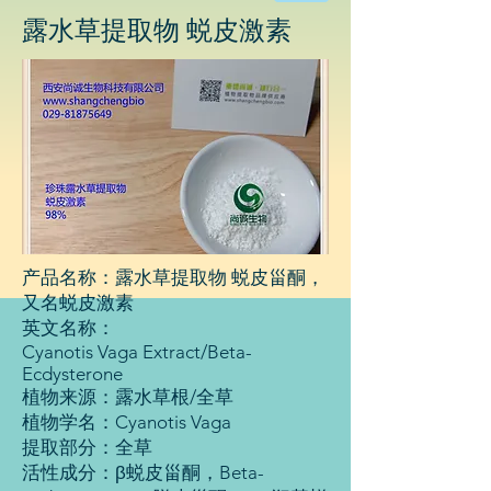
物
露水草提取物 蜕皮激素
科
技
有
限
公
司
产品名称：露水草提取物 蜕皮甾酮，
又名蜕皮激素
英文名称：
Cyanotis Vaga Extract/Beta-
Ecdysterone
植物来源：露水草根/全草
植物学名：Cyanotis Vaga
提取部分：全草
活性成分：β蜕皮甾酮，Beta-