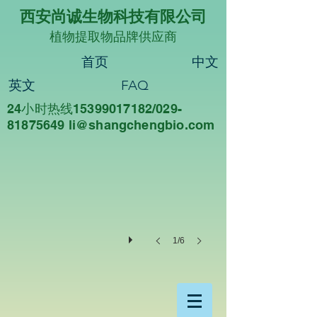
西安尚诚生物科技有限公司
植物提取物品牌供应商
首页
中文
英文
FAQ
24小时热线15399017182/029-
尚诚生物
81875649 li@sha
ngchengbio.com
重
德
尚
诚，
知
行
合
一
1/6
西
安
尚
诚
生