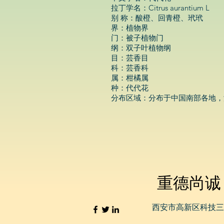
拉丁学名：Citrus aurantium L
别 称：酸橙、回青橙、玳玳
界：植物界
门：被子植物门
纲：双子叶植物纲
目：芸香目
科：芸香科
属：柑橘属
种：代代花
分布区域：分布于中国南部各地，
重德尚诚
西安市高新区科技三