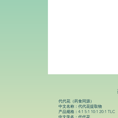
行
合
一
西
安
尚
诚
生
物
科
技
有
限
公
司
代代花（药食同源）
中文名称：代代花提取物
产品规格：4:1 5:1 10:1 20:1 TLC
中文学名：代代花