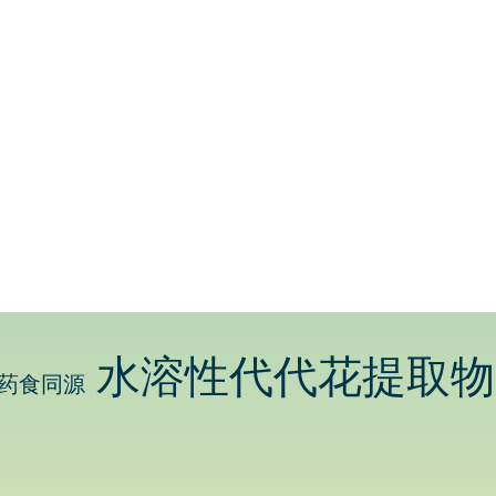
水溶性代代花
提取物
药食同源