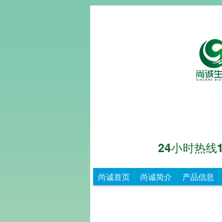
24小时热线153
尚诚生物
重
尚诚首页
尚诚简介
产品信息
德
尚
诚，
知