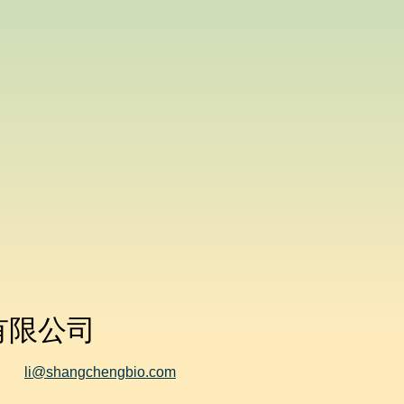
有限公司
li@shangchengbio.com