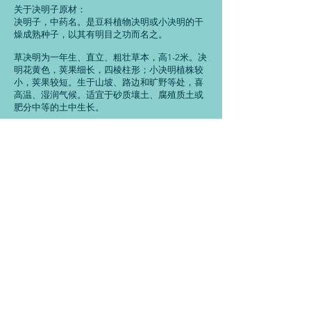
关于决明子原材：
决明子，中药名。是豆科植物决明或小决明的干
燥成熟种子，以其有明目之功而名之。
草决明为一年生、直立、粗壮草本，高1-2米。决
明花黄色，荚果细长，四棱柱形；小决明植株较
小，荚果较短。生于山坡、路边和旷野等处，喜
高温、湿润气候。适宜于砂质壤土、腐殖质土或
肥分中等的土中生长。
尚诚生物的优势：
1.产品含量合格,外观精致，无黑点，流动性好
2.从源头控制，选取大型种植基地的优质原材，
严格遵守原材进厂前检测的制度
3.产品与检测报告同时提供，货真价实
4.专业的技术服务和指导，想客人所想，急客人
所急，及时有效的协助客人解决问题
重德尚诚，知行合一，西安尚诚生物科技有限公
司，专注植物提取物的研发生产和销售，致力于
做植物提取物品牌供应商，尚诚生物竭诚为您服
务。