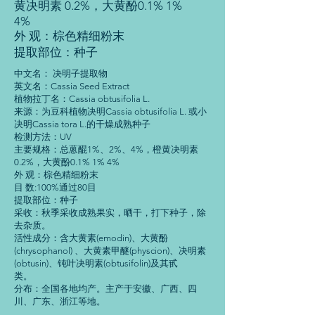
黄决明素 0.2%，大黄酚0.1% 1%
4%
外 观：棕色精细粉末
提取部位：种子
中文名： 决明子提取物
英文名：Cassia Seed Extract
植物拉丁名：Cassia obtusifolia L.
来源：为豆科植物决明Cassia obtusifolia L. 或小
决明Cassia tora L.的干燥成熟种子
检测方法：UV
主要规格：总蒽醌1%、2%、4%，橙黄决明素
0.2%，大黄酚0.1% 1% 4%
外 观：棕色精细粉末
目 数:100%通过80目
提取部位：种子
采收：秋季采收成熟果实，晒干，打下种子，除
去杂质。
活性成分：含大黄素(emodin)、大黄酚
(chrysophanol) 、大黄素甲醚(physcion)、决明素
(obtusin)、钝叶决明素(obtusifolin)及其甙
类。
分布：全国各地均产。主产于安徽、广西、四
川、广东、浙江等地。