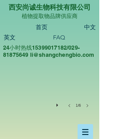
西安尚诚生物科技有限公司
植物提取物品牌供应商
首页
中文
英文
FAQ
24小时热线15399017182/029-
尚诚生物
81875649 li@sha
ngchengbio.com
重
德
尚
诚，
知
行
合
一
1/6
西
安
尚
诚
生