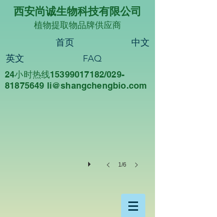
西安尚诚生物科技有限公司
植物提取物品牌供应商
首页
中文
英文
FAQ
24小时热线15399017182/029-
尚诚生物
81875649 li@sha
ngchengbio.com
重
德
尚
诚，
知
行
合
一
1/6
西
安
尚
诚
生