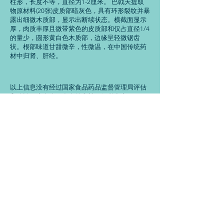
柱形，长度不等，直径为1-2厘米。 巴戟天提取
物原材料(20张)皮质部暗灰色，具有环形裂纹并暴
露出细微木质部，显示出断续状态。横截面显示
厚，肉质丰厚且微带紫色的皮质部和仅占直径1/4
的量少，圆形黄白色木质部，边缘呈轻微锯齿
状。根部味道甘甜微辛，性微温，在中国传统药
材中归肾、肝经。
以上信息没有经过国家食品药品监督管理局评估
和确认，来自公开发布的文献，仅供参考。
尚诚生物的优势：
1.产品含量合格,外观精致，无黑点，流动性好
2.从源头控制，选取大型种植基地的优质原材，
严格遵守原材进厂前检测的制度
3.产品与检测报告同时提供，货真价实
4.专业的技术服务和指导，想客人所想，急客人
所急，及时有效的协助客人解决问题
重德尚诚，知行合一，西安尚诚生物科技有限公
司，专注植物提取物的研发生产和销售，致力于
做植物提取物品牌供应商，尚诚生物竭诚为您服
务。