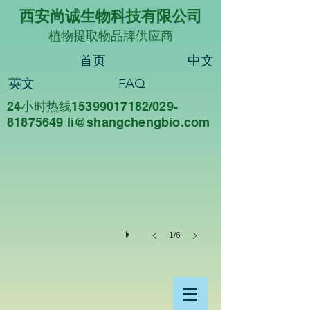
西安尚诚生物科技有限公司
植物提取物品牌供应商
首页
中文
英文
FAQ
24小时热线15399017182/029-
尚诚生物
81875649 li@sha
ngchengbio.com
重
德
尚
诚，
知
行
合
一
1/6
西
安
尚
诚
生