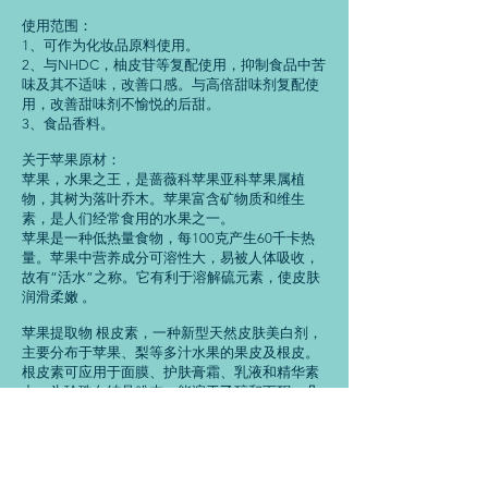
使用范围：
1、可作为化妆品原料使用。
2、与NHDC，柚皮苷等复配使用，抑制食品中苦
味及其不适味，改善口感。与高倍甜味剂复配使
用，改善甜味剂不愉悦的后甜。
3、食品香料。
关于苹果原材：
苹果，水果之王，是蔷薇科苹果亚科苹果属植
物，其树为落叶乔木。苹果富含矿物质和维生
素，是人们经常食用的水果之一。
苹果是一种低热量食物，每100克产生60千卡热
量。苹果中营养成分可溶性大，易被人体吸收，
故有“活水”之称。它有利于溶解硫元素，使皮肤
润滑柔嫩 。
苹果提取物 根皮素，一种新型天然皮肤美白剂，
主要分布于苹果、梨等多汁水果的果皮及根皮。
根皮素可应用于面膜、护肤膏霜、乳液和精华素
中。为珍珠白结晶粉末，能溶于乙醇和丙酮，几
乎不溶于水。
以上信息没有经过国家食品药品监督管理局评估
和确认，来自公开发布的文献，仅供参考。