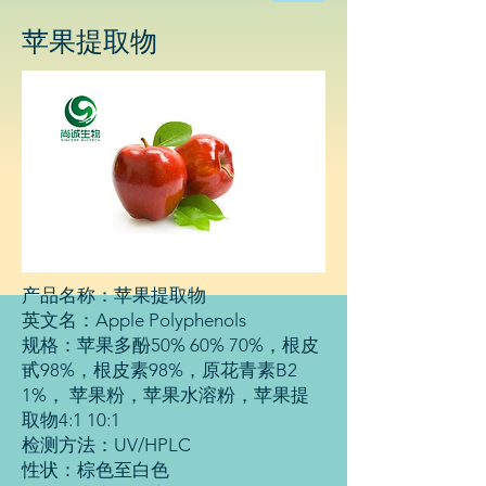
物
科
苹果
提取物
技
有
限
公
司
产品名称：苹果提取物
英文名：Apple Polyphenols
规格：苹果多酚50% 60% 70%，根皮
甙98%，根皮素98%，原花青素B2
1%， 苹果粉，苹果水溶粉，苹果提
取物4:1 10:1
检测方法：UV/HPLC
性状：棕色至白色