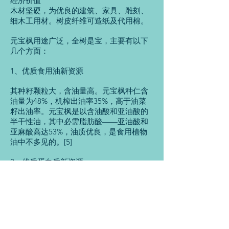
经济价值
木材坚硬，为优良的建筑、家具、雕刻、
细木工用材。树皮纤维可造纸及代用棉。
元宝枫用途广泛，全树是宝，主要有以下
几个方面：
1、优质食用油新资源
其种籽颗粒大，含油量高。元宝枫种仁含
油量为48%，机榨出油率35%，高于油菜
籽出油率。元宝枫是以含油酸和亚油酸的
半干性油，其中必需脂肪酸——亚油酸和
亚麻酸高达53%，油质优良，是食用植物
油中不多见的。[5]
2、优质蛋白质新资源
元宝枫种仁含蛋白质25%-27%，不含淀
粉，在植物种子种是鲜见的。种仁提取油
后，油粕是很好的食用蛋白质。据测定，
元宝树蛋白质中含有9种人体必需的氨基
酸，属完全蛋白质，制取的优质食物味道