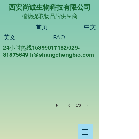
西安尚诚生物科技有限公司
植物提取物品牌供应商
首页
中文
英文
FAQ
24小时热线15399017182/029-
尚诚生物
81875649 li@sha
ngchengbio.com
重
德
尚
诚，
知
行
合
一
1/6
西
安
尚
诚
生