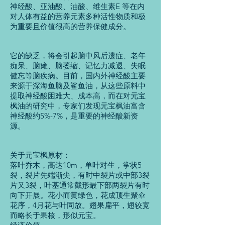
神经酸、亚油酸、油酸、维生素E 等在内
对人体有益的营养元素多种活性物质和极
为重要且价值很高的营养保健成分。
它的缺乏，将会引起脑中风后遗症、老年
痴呆、脑瘫、脑萎缩、记忆力减退、失眠
健忘等脑疾病。目前，国内外神经酸主要
来源于深海鱼脑及鲨鱼油，从这些原料中
提取神经酸困难大、成本高，而在对元宝
枫油的研究中，专家们发现元宝枫油富含
神经酸约5%-7%，是重要的神经酸新资
源。
关于元宝枫原材：
落叶乔木，高达10m，单叶对生，掌状5
裂，裂片先端渐尖，有时中裂片或中部3裂
片又3裂，叶基通常截形最下部两裂片有时
向下开展。花小而黄绿色，花成顶生聚伞
花序，4月花与叶同放。翅果扁平，翅较宽
而略长于果核，形似元宝。